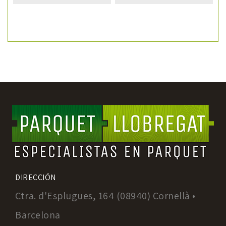
DIRECCIÓN
Ctra. d'Esplugues, 164 (08940) Cornellà •
Barcelona