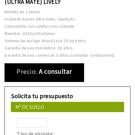
(ULTRA MATE) LIVELY
Modelo en 2 lamas.
Acabado barniz ultra mate, cepillado.
Compatible con calefacción radiante.
Medidas: 2423x200x15mm.
Sistema de anclaje: Wood Lock 5S by Kährs.
Garantía de uso doméstico: 30 años.
Garantía de uso comercial: 5 años (consultar condiciones).
Precio:
A consultar
Solicita tu presupuesto
2
M
DE SUELO
Tipo de aislante: