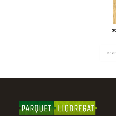
GO
Mostr