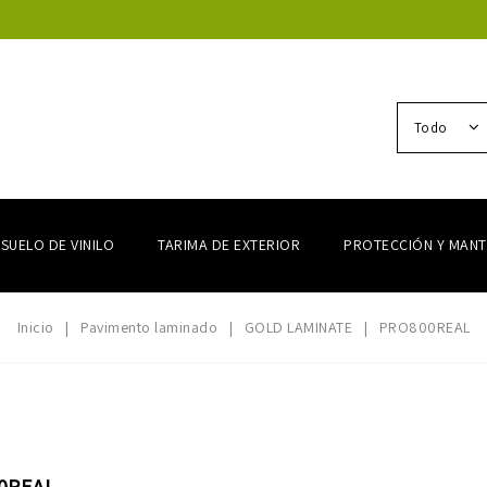
Todo
SUELO DE VINILO
TARIMA DE EXTERIOR
PROTECCIÓN Y MANT
Inicio
Pavimento laminado
GOLD LAMINATE
PRO800REAL
0REAL