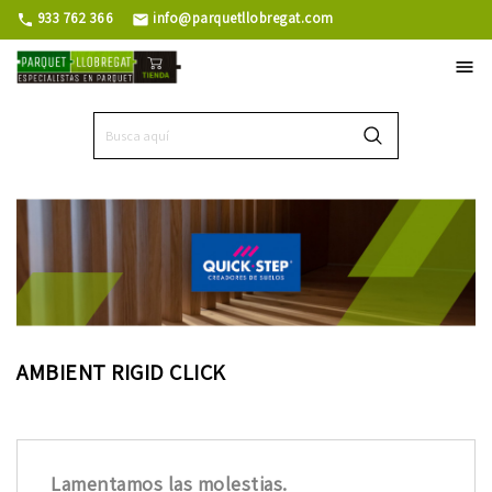
933 762 366
info@parquetllobregat.com
phone
mail

AMBIENT RIGID CLICK
Lamentamos las molestias.