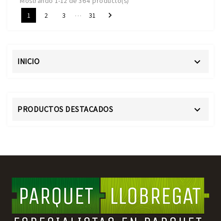
Mostrando 1-12 de 364 producto(s)
…

1
2
3
31
INICIO

PRODUCTOS DESTACADOS
