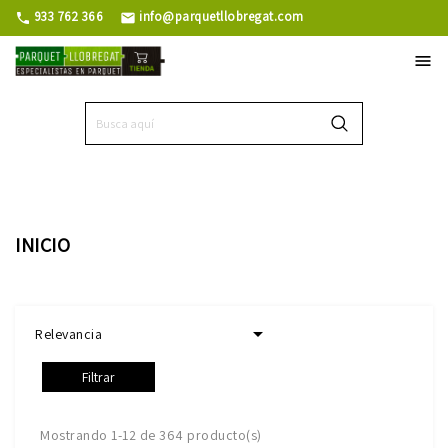
933 762 366
info@parquetllobregat.com
phone
mail

INICIO

Relevancia
Filtrar
Mostrando 1-12 de 364 producto(s)