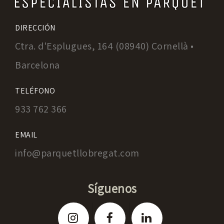
DIRECCIÓN
Ctra. d'Esplugues, 164 (08940) Cornellà •
Barcelona
TELÉFONO
933 762 366
EMAIL
info@parquetllobregat.com
Síguenos